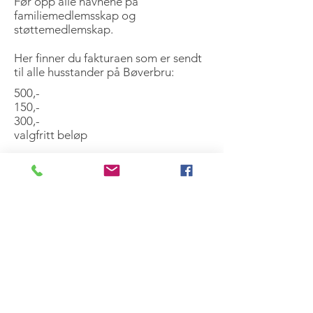
Før opp alle navnene på
familiemedlemsskap og
støttemedlemskap.
Her finner du fakturaen som er sendt
til alle husstander på Bøverbru:
​500,-
150,-
300,-
valgfritt beløp
FAKTURA
BØVERBRU IL